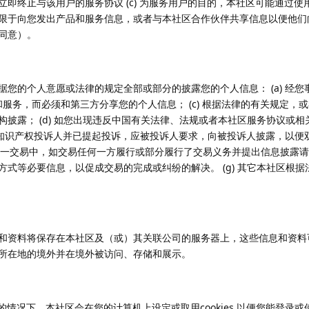
立即终止与该用户的服务协议 (c) 为服务用户的目的，本社区可能通过
限于向您发出产品和服务信息，或者与本社区合作伙伴共享信息以便他们
同意）。
据您的个人意愿或法律的规定全部或部分的披露您的个人信息： (a) 经
品和服务，而必须和第三方分享您的个人信息； (c) 根据法律的有关规定
构披露； (d) 如您出现违反中国有关法律、法规或者本社区服务协议或
适格的知识产权投诉人并已提起投诉，应被投诉人要求，向被投诉人披露，以
建的某一交易中，如交易任何一方履行或部分履行了交易义务并提出信息披露
方式等必要信息，以促成交易的完成或纠纷的解决。 (g) 其它本社区根
和资料将保存在本社区及（或）其关联公司的服务器上，这些信息和资料
所在地的境外并在境外被访问、存储和展示。
ies的情况下，本社区会在您的计算机上设定或取用cookies,以便您能登录或使