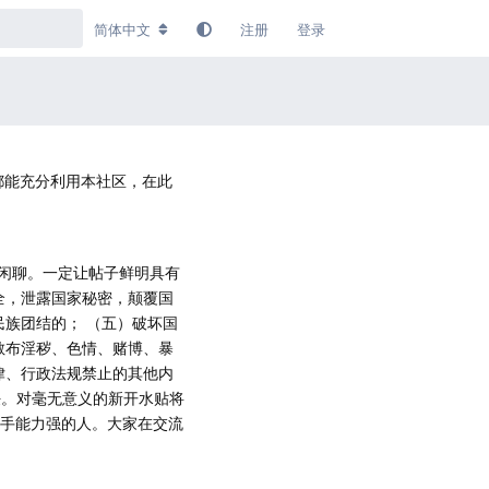
简体中文
注册
登录
都能充分利用本社区，在此
闲聊。一定让帖子鲜明具有
全，泄露国家秘密，颠覆国
民族团结的； （五）破坏国
散布淫秽、色情、赌博、暴
律、行政法规禁止的其他内
任。对毫无意义的新开水贴将
个动手能力强的人。大家在交流