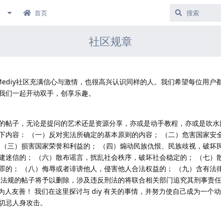
具
首页
社区规章
对Mediy社区充满信心与激情，也很高兴认识同样的人。我们希望每位用户
我们一起开动双手，创享乐趣。
的帖子，无论是提问的艺术还是资源分享，亦或是动手教程，亦或是吹水
下内容： （一）反对宪法所确定的基本原则的内容； （二）危害国家安
 （三）损害国家荣誉和利益的； （四）煽动民族仇恨、民族歧视，破坏
建迷信的； （六）散布谣言，扰乱社会秩序，破坏社会稳定的； （七）
罪的； （八）侮辱或者诽谤他人，侵害他人合法权益的； （九）含有法
上法规的帖子将予以删除，涉及违反刑法的将联合相关部门追究其刑事责
为人友善！ 我们在这里探讨与 diy 有关的事情，并努力使自己成为一
切忌人身攻击。