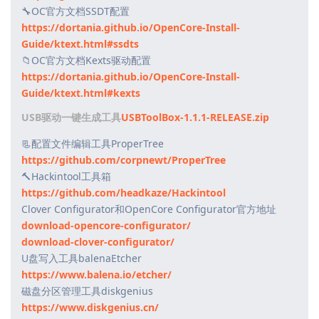
🔧OC官方文档SSDT配置
https://dortania.github.io/OpenCore-Install-
Guide/ktext.html#ssdts
📁OC官方文档Kexts驱动配置
https://dortania.github.io/OpenCore-Install-
Guide/ktext.html#kexts
USB驱动一键生成工具
USBToolBox-1.1.1-RELEASE.zip
📃配置文件编辑工具ProperTree
https://github.com/corpnewt/ProperTree
🔨Hackintool工具箱
https://github.com/headkaze/Hackintool
Clover Configurator和OpenCore Configurator官方地址
download-opencore-configurator/
download-clover-configurator/
U盘写入工具balenaEtcher
https://www.balena.io/etcher/
磁盘分区管理工具diskgenius
https://www.diskgenius.cn/