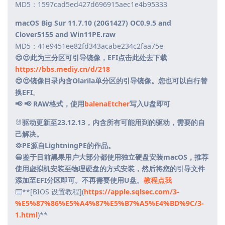
MD5：1597cad5ed427d696915aec1e4b95333
macOS Big Sur 11.7.10 (20G1427) OC0.9.5 and
Clover5155 and Win11PE.raw
MD5：41e9451ee82fd343acabe234c2faa75e
😍😍此为三分区可引导镜像，EFI点击此处去下载
https://bbs.mediy.cn/d/218
😍😍镜像目录内含Olarila单分区的引导镜像。您也可以自行替
换EFI
。
📢 📢 RAW格式，使用
balenaEtcher
写入U盘即可
🐰
驱动更新至23.12.13，内含所有可能用到的驱动，需要的自
己解决。
💢PE源自LightningPE的作品。
😀鉴于目前黑果用户大部分都使用独立硬盘安装macOS，推荐
使用虚拟机安装至物理硬盘的方式安装，然后将您的引导文件
添加至EFI分区即可。不再需要使用U盘。
教程点我
⌨️**[BIOS 设置教程](
https://apple.sqlsec.com/3-
%E5%87%86%E5%A4%87%E5%B7%A5%E4%BD%9C/3-
1.html
)**